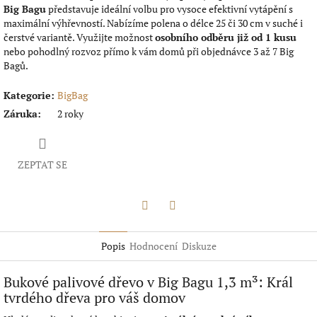
Big Bagu
představuje ideální volbu pro vysoce efektivní vytápění s
maximální výhřevností. Nabízíme polena o délce 25 či 30 cm v suché i
čerstvé variantě. Využijte možnost
osobního odběru již od 1 kusu
nebo pohodlný rozvoz přímo k vám domů při objednávce 3 až 7 Big
Bagů.
Kategorie
:
BigBag
Záruka
:
2 roky
ZEPTAT SE
Twitter
Facebook
Popis
Hodnocení
Diskuze
Bukové palivové dřevo v Big Bagu 1,3 m³: Král
tvrdého dřeva pro váš domov