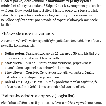
​Hledáte palivo, které kombinuje
maximální tepelný výkon
a
minimální nároky na obsluhu? Štípaný buk je synonymem pro kvalitní
vytápění. Díky vysoké hustotě dřevní hmoty poskytuje buk stabilní,
sálavé teplo po velmi dlouhou dobu, což z něj činí ekonomicky
nejvýhodnější variantu pro pravidelné topení v krbových kamnech i
kotlích.
​Klíčové vlastnosti a varianty
​Abychom vyhověli vašim specifickým požadavkům, nabízíme dřevo v
několika konfiguracích:
Délka polen:
Standardizovaných
25 cm
nebo
30 cm
, ideální pro
moderní krbové vložky i klasické kotle.
Stav dřeva – Suché:
Profesionálně vysušené, připravené k
okamžitému zapálení bez dehtování komína.
Stav dřeva – Čerstvé:
Cenově dostupnější varianta určená k
uskladnění a postupnému prosychání.
Balení (Big Bag):
Objem
1,3 m³
v prodyšném vaku zajišťuje, že
dřevo neustále "dýchá", čímž se předchází vzniku plísní.
​Podmínky odběru a dopravy (Logistika)
​Flexibilita odběru je naší prioritou. Dřevo si můžete vyzvednout sami,