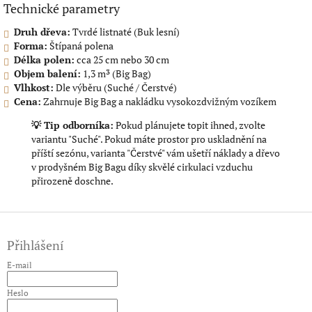
​Technické parametry
Druh dřeva:
Tvrdé listnaté (Buk lesní)
Forma:
Štípaná polena
Délka polen:
cca 25 cm nebo 30 cm
Objem balení:
1,3 m³ (Big Bag)
Vlhkost:
Dle výběru (Suché / Čerstvé)
Cena:
Zahrnuje Big Bag a nakládku vysokozdvižným vozíkem
💡 Tip odborníka:
Pokud plánujete topit ihned, zvolte
variantu "Suché". Pokud máte prostor pro uskladnění na
příští sezónu, varianta "Čerstvé" vám ušetří náklady a dřevo
v prodyšném Big Bagu díky skvělé cirkulaci vzduchu
přirozeně doschne.
Z
á
Přihlášení
p
a
E-mail
t
í
Heslo