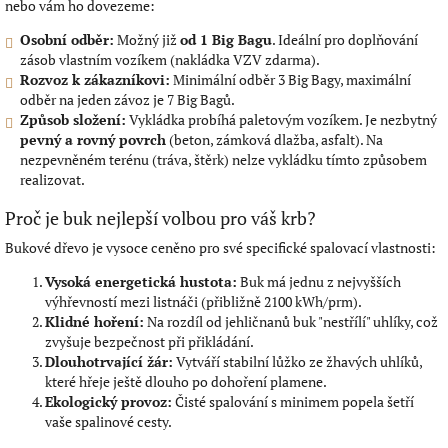
nebo vám ho dovezeme:
Osobní odběr:
Možný již
od 1 Big Bagu
. Ideální pro doplňování
zásob vlastním vozíkem (nakládka VZV zdarma).
Rozvoz k zákazníkovi:
Minimální odběr 3 Big Bagy, maximální
odběr na jeden závoz je 7 Big Bagů.
Způsob složení:
Vykládka probíhá paletovým vozíkem. Je nezbytný
pevný a rovný povrch
(beton, zámková dlažba, asfalt). Na
nezpevněném terénu (tráva, štěrk) nelze vykládku tímto způsobem
realizovat.
​Proč je buk nejlepší volbou pro váš krb?
​Bukové dřevo je vysoce ceněno pro své specifické spalovací vlastnosti:
Vysoká energetická hustota:
Buk má jednu z nejvyšších
výhřevností mezi listnáči (přibližně 2100 kWh/prm).
Klidné hoření:
Na rozdíl od jehličnanů buk "nestřílí" uhlíky, což
zvyšuje bezpečnost při přikládání.
Dlouhotrvající žár:
Vytváří stabilní lůžko ze žhavých uhlíků,
které hřeje ještě dlouho po dohoření plamene.
Ekologický provoz:
Čisté spalování s minimem popela šetří
vaše spalinové cesty.