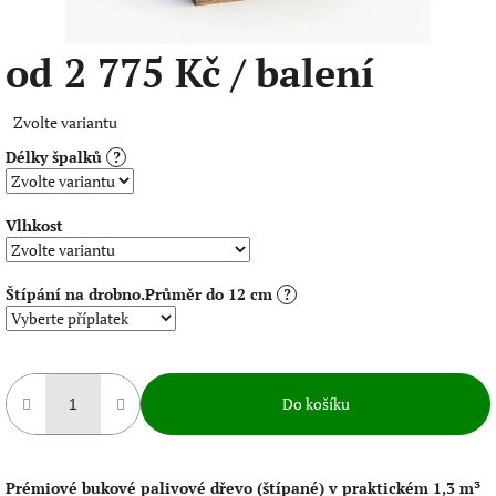
od
2 775 Kč
/ balení
Měrná
Zvolte variantu
cena:
Délky špalků
?
Vlhkost
Štípání na drobno.Průměr do 12 cm
?
Do košíku
Prémiové bukové palivové dřevo (štípané) v praktickém 1,3 m³