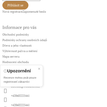
Přihlásit se
Nová registrace
Zapomenuté heslo
Informace pro vás
Obchodní podmínky
Podmínky ochrany osobních údajů
Dřevo a jeho vlastnosti
Výhřevnost paliva a měření
Mapa serveru
Hodnocení obchodu
✕
Upozornění
Kontakt
Recenze mohou psát pouze
registrovaní zákazníci
obchod
@
woodhell.cz
+420602225441
+420602225441