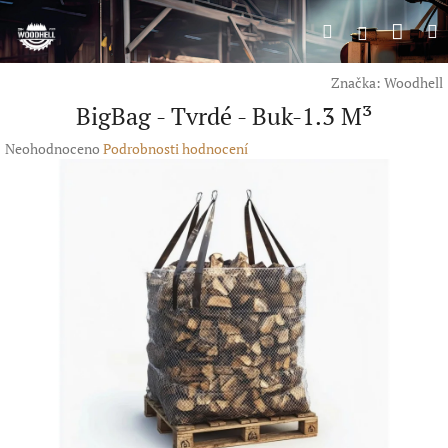
Přejít
Náku
Hledat
M
na
Přihlášení
obsah
koší
Značka:
Woodhell
BigBag - Tvrdé - Buk-1.3 M³
Průměrné
Neohodnoceno
Podrobnosti hodnocení
hodnocení
produktu
je
0,0
z
5
hvězdiček.