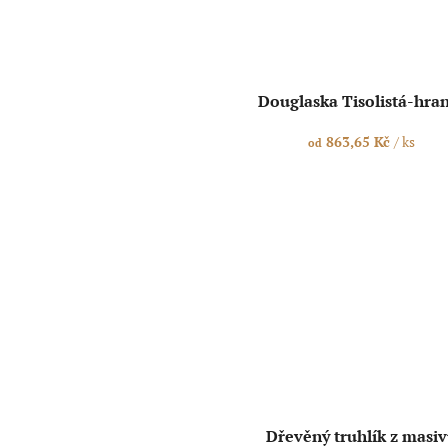
Douglaska Tisolistá-hra
863,65 Kč
/ ks
od
Dřevěný truhlík z masi