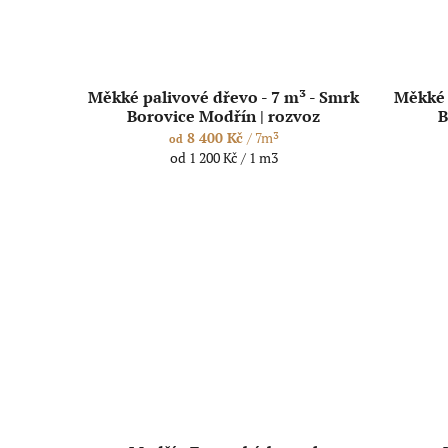
Měkké palivové dřevo - 7 m³ - Smrk
Měkké 
Borovice Modřín | rozvoz
B
8 400 Kč
/ 7m³
od
Měrná
od 1 200 Kč / 1 m3
cena: