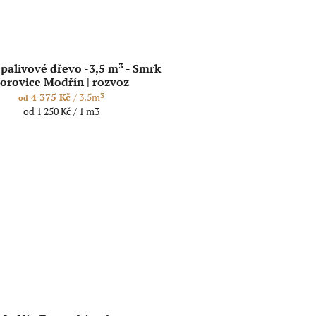
palivové dřevo -3,5 m³ - Smrk
orovice Modřín | rozvoz
4 375 Kč
/ 3.5m³
od
Měrná
od 1 250 Kč / 1 m3
cena: