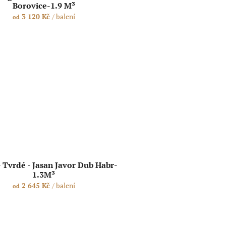
Borovice-1.9 M³
3 120 Kč
/ balení
od
- Tvrdé - Jasan Javor Dub Habr-
1.3M³
2 645 Kč
/ balení
od