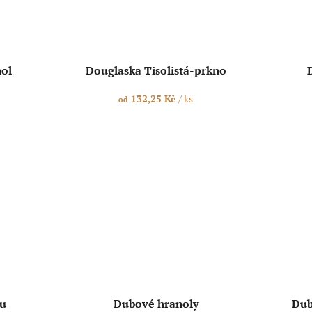
nol
Douglaska Tisolistá-prkno
132,25 Kč
/ ks
od
vu
Dubové hranoly
Dub