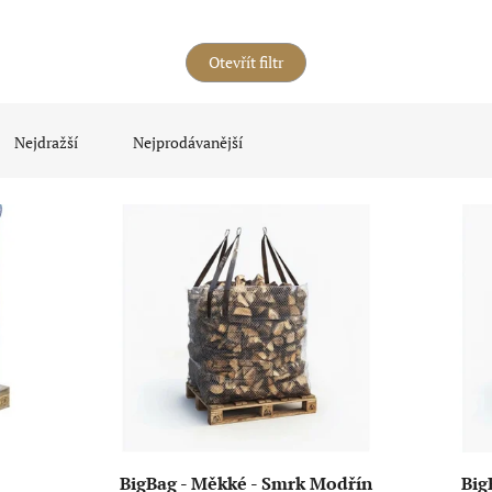
Otevřít filtr
Nejdražší
Nejprodávanější
BigBag - Měkké - Smrk Modřín
Big