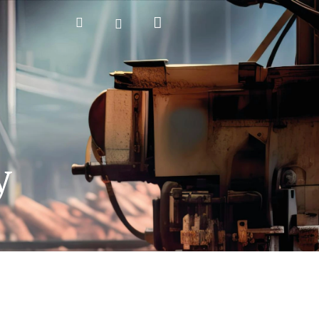
Nákupní
Hledat
Přihlášení
košík
y