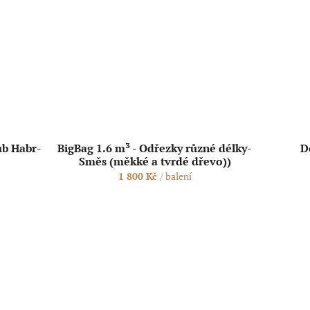
ub Habr-
BigBag 1.6 m³ - Odřezky různé délky-
D
Směs (měkké a tvrdé dřevo))
1 800 Kč
/ balení