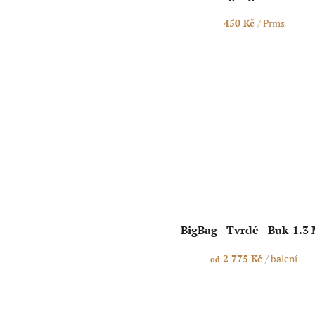
ů
450 Kč
/ Prms
BigBag - Tvrdé - Buk-1.3
2 775 Kč
/ balení
od