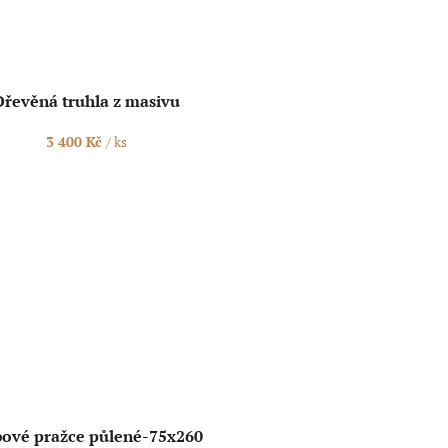
Dřevěná truhla z masivu
3 400 Kč
/ ks
ové pražce půlené-75x260