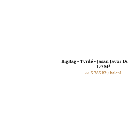
BigBag - Tvrdé - Jasan Javor D
1.9 M³
3 785 Kč
/ balení
od