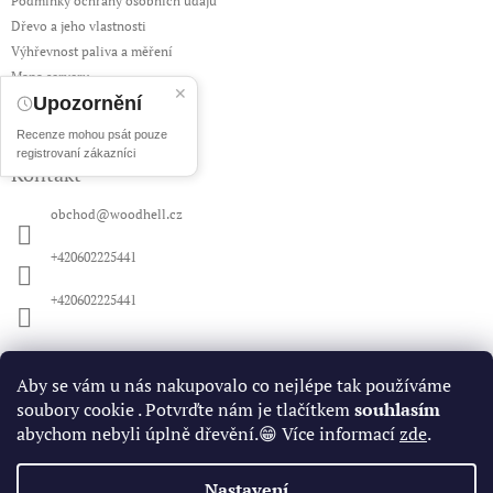
Podmínky ochrany osobních údajů
Dřevo a jeho vlastnosti
Výhřevnost paliva a měření
Mapa serveru
✕
Upozornění
Hodnocení obchodu
Recenze mohou psát pouze
registrovaní zákazníci
Kontakt
obchod
@
woodhell.cz
+420602225441
+420602225441
Nákupní košík
Aby se vám u nás nakupovalo co nejlépe tak používáme
soubory cookie . Potvrďte nám je tlačítkem
souhlasím
0
ks /
0 Kč
abychom nebyli úplně dřevění.😁 Více informací
zde
.
Nastavení