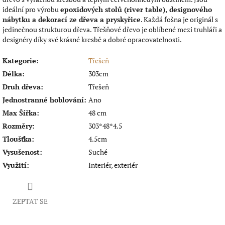
ideální pro výrobu
epoxidových stolů (river table), designového
nábytku a dekorací ze dřeva a pryskyřice
. Každá fošna je originál s
jedinečnou strukturou dřeva. Třešňové dřevo je oblíbené mezi truhláři a
designéry díky své krásné kresbě a dobré opracovatelnosti.
Kategorie
:
Třešeň
Délka
:
303cm
Druh dřeva
:
Třešeň
Jednostranné hoblování
:
Ano
Max Šířka
:
48 cm
Rozměry
:
303*48*4.5
Tloušťka
:
4.5cm
Vysušenost
:
Suché
Využití
:
Interiér, exteriér
ZEPTAT SE