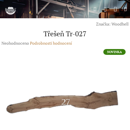
Přejít
Náku
Hledat
M
na
Přihlášení
obsah
koší
Značka:
Woodhell
Třešeň Tr-027
Průměrné
Neohodnoceno
Podrobnosti hodnocení
hodnocení
NOVINKA
produktu
je
0,0
z
5
hvězdiček.