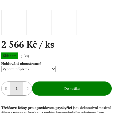
2 566 Kč
/ ks
Měrná
Skladem
(1 ks)
cena:
Hoblování oboustranné
Do košíku
Třešňové fošny pro epoxidovou pryskyřici
jsou dekorativní masivní
dřevo s výraznou kresbou a teplým červenohnědým odstínem. Jsou