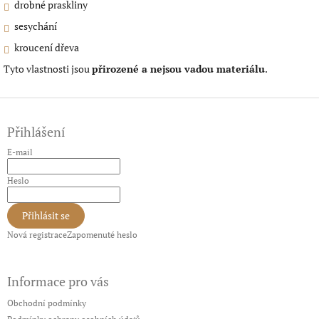
drobné praskliny
sesychání
kroucení dřeva
Tyto vlastnosti jsou
přirozené a nejsou vadou materiálu
.
Z
á
Přihlášení
p
a
E-mail
t
í
Heslo
Přihlásit se
Nová registrace
Zapomenuté heslo
Informace pro vás
Obchodní podmínky