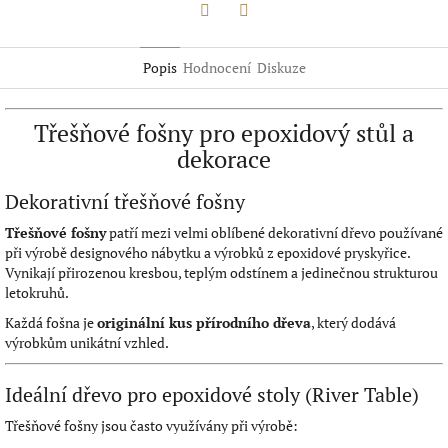
Twitter
Facebook
Popis
Hodnocení
Diskuze
Třešňové fošny pro epoxidový stůl a
dekorace
Dekorativní třešňové fošny
Třešňové fošny
patří mezi velmi oblíbené dekorativní dřevo používané
při výrobě designového nábytku a výrobků z epoxidové pryskyřice.
Vynikají přirozenou kresbou, teplým odstínem a jedinečnou strukturou
letokruhů.
Každá fošna je
originální kus přírodního dřeva
, který dodává
výrobkům unikátní vzhled.
Ideální dřevo pro epoxidové stoly (River Table)
Třešňové fošny jsou často využívány při výrobě: