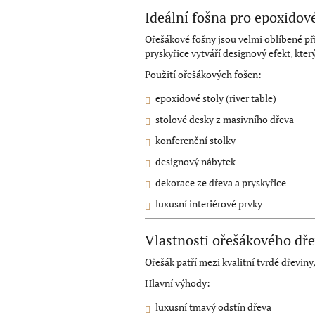
Ideální fošna pro epoxidové
Ořešákové fošny jsou velmi oblíbené p
pryskyřice vytváří designový efekt, kter
Použití ořešákových fošen:
epoxidové stoly (river table)
stolové desky z masivního dřeva
konferenční stolky
designový nábytek
dekorace ze dřeva a pryskyřice
luxusní interiérové prvky
Vlastnosti ořešákového dř
Ořešák patří mezi kvalitní tvrdé dřevin
Hlavní výhody:
luxusní tmavý odstín dřeva