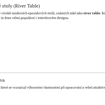
 stoly (River Table)
ři výrobě moderních epoxidových stolů, známých také jako
river table
. K
ý je dnes velmi populární v interiérovém designu.
eva
y, které se vyznačují výbornými vlastnostmi při opracování a velmi atrakt