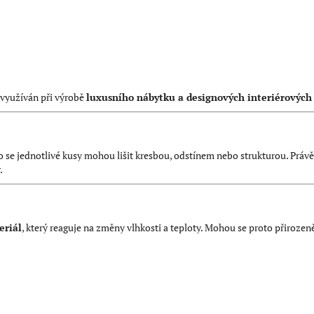
 využíván při výrobě
luxusního nábytku a designových interiérových
to se jednotlivé kusy mohou lišit kresbou, odstínem nebo strukturou. Právě
.
eriál
, který reaguje na změny vlhkosti a teploty. Mohou se proto přirozeně