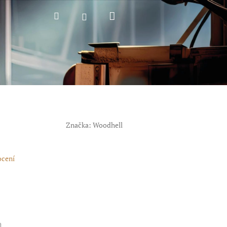
Nákupní
Hledat
Přihlášení
košík
Značka:
Woodhell
ocení