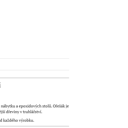
i
nábytku a epoxidových stolů. Ořešák je
ší dřeviny v truhlářství.
ed každého výrobku.