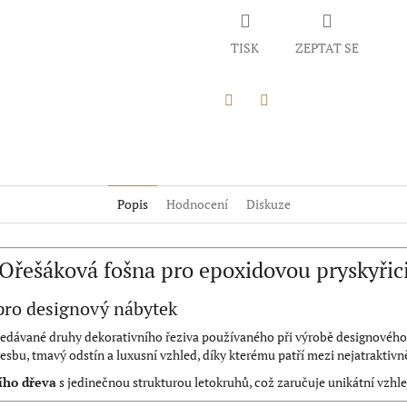
TISK
ZEPTAT SE
Twitter
Facebook
Popis
Hodnocení
Diskuze
Ořešáková fošna pro epoxidovou pryskyřic
pro designový nábytek
ledávané druhy dekorativního řeziva používaného při výrobě designového 
bu, tmavý odstín a luxusní vzhled, díky kterému patří mezi nejatraktivněj
ího dřeva
s jedinečnou strukturou letokruhů, což zaručuje unikátní vzhl