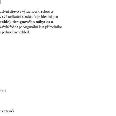
asivní dřevo s výraznou kresbou a
vé unikátní struktuře je ideální pro
 table), designového nábytku a
 Každá fošna je originální kus přírodního
u jedinečný vzhled.
*4.7
r, exteriér