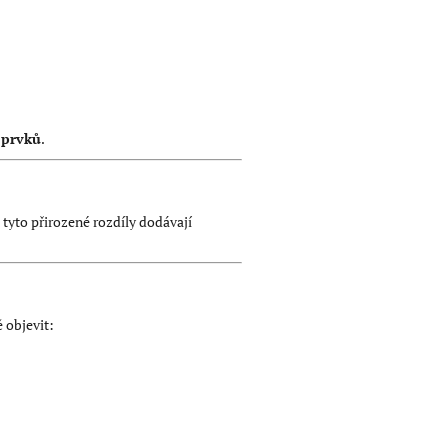
 prvků
.
 tyto přirozené rozdíly dodávají
 objevit: