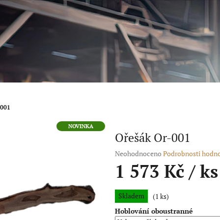
-001
NOVINKA
Ořešák Or-001
Průměrné
Neohodnoceno
Podrobnosti hodn
hodnocení
1 573 Kč
/ ks
produktu
je
Měrná
0,0
Skladem
(1 ks)
cena:
z
Hoblování oboustranné
5