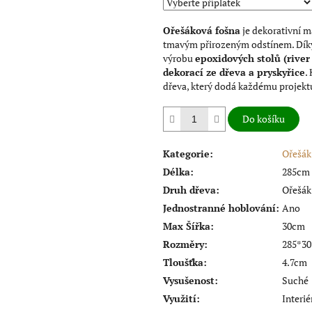
hvězdiček.
Ořešáková fošna
je dekorativní m
tmavým přirozeným odstínem. Díky s
výrobu
epoxidových stolů (river
dekorací ze dřeva a pryskyřice
.
dřeva, který dodá každému projekt
Do košíku
Kategorie
:
Ořešák
Délka
:
285cm
Druh dřeva
:
Ořešák
Jednostranné hoblování
:
Ano
Max Šířka
:
30cm
Rozměry
:
285*30
Tloušťka
:
4.7cm
Vysušenost
:
Suché
Využití
:
Interié