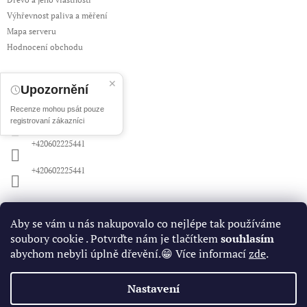
Výhřevnost paliva a měření
Mapa serveru
Hodnocení obchodu
✕
Upozornění
Kontakt
Recenze mohou psát pouze
obchod
@
woodhell.cz
registrovaní zákazníci
+420602225441
+420602225441
Nákupní košík
Aby se vám u nás nakupovalo co nejlépe tak používáme
soubory cookie . Potvrďte nám je tlačítkem
souhlasím
0
ks /
0 Kč
abychom nebyli úplně dřevění.😁 Více informací
zde
.
Nastavení