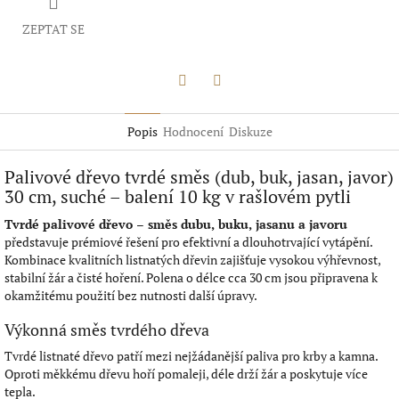
ZEPTAT SE
Twitter
Facebook
Popis
Hodnocení
Diskuze
Palivové dřevo tvrdé směs (dub, buk, jasan, javor)
30 cm, suché – balení 10 kg v rašlovém pytli
Tvrdé palivové dřevo – směs dubu, buku, jasanu a javoru
představuje prémiové řešení pro efektivní a dlouhotrvající vytápění.
Kombinace kvalitních listnatých dřevin zajišťuje vysokou výhřevnost,
stabilní žár a čisté hoření. Polena o délce cca 30 cm jsou připravena k
okamžitému použití bez nutnosti další úpravy.
Výkonná směs tvrdého dřeva
Tvrdé listnaté dřevo patří mezi nejžádanější paliva pro krby a kamna.
Oproti měkkému dřevu hoří pomaleji, déle drží žár a poskytuje více
tepla.