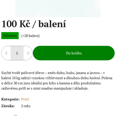
100 Kč
/ balení
Měrná
Skladem
(>20 balení)
cena:
Do košíku
Suché tvrdé palivové dřevo – směs dubu, buku, jasanu a javoru – v
balení 10 kg nabízí vysokou výhřevnost a dlouhou dobu hoření. Polena
o délce 30 cm jsou ideální pro krby a kamna a díky prodyšnému
rašlovému pytli se s nimi snadno manipuluje i skladuje.
Kategorie
:
Pytel
Záruka
:
2 roky