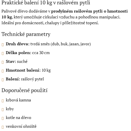
Praktické balení 10 kg v rašlovém pytli
Palivové dřevo dodáváme v
prodyšném rašlovém pytli o hmotnosti
10 kg
, který umožňuje cirkulaci vzduchu a pohodlnou manipulaci.
Ideální pro domácnosti, chalupy i příležitostné topení.
Technické parametry
Druh dřeva:
tvrdá směs (dub, buk, jasan, javor)
Délka polen:
cca 30 cm
Stav:
suché
Hmotnost balení:
10 kg
Balení:
rašlový pytel
Doporučené použití
krbová kamna
krby
kotle na dřevo
venkovní ohniště