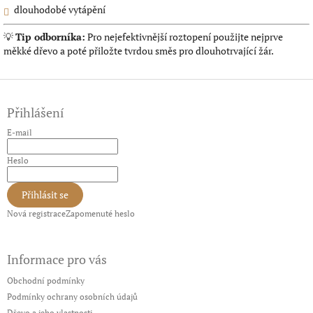
dlouhodobé vytápění
💡
Tip odborníka:
Pro nejefektivnější roztopení použijte nejprve
měkké dřevo a poté přiložte tvrdou směs pro dlouhotrvající žár.
Z
á
Přihlášení
p
a
E-mail
t
í
Heslo
Přihlásit se
Nová registrace
Zapomenuté heslo
Informace pro vás
Obchodní podmínky
Podmínky ochrany osobních údajů
Dřevo a jeho vlastnosti