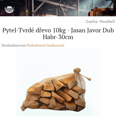
Přejít
Náku
Hledat
M
na
Přihlášení
obsah
koší
Značka:
Woodhell
Pytel-Tvrdé dřevo 10kg - Jasan Javor Dub
Habr-30cm
Průměrné
Neohodnoceno
Podrobnosti hodnocení
hodnocení
produktu
je
0,0
z
5
hvězdiček.